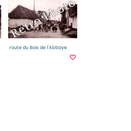
route du Bois de l'Abbaye
r
favorite_border