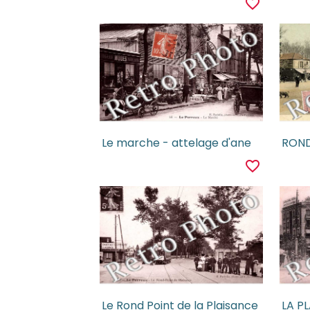
favorite_border
Le marche - attelage d'ane
ROND
favorite_border
Le Rond Point de la Plaisance
LA P