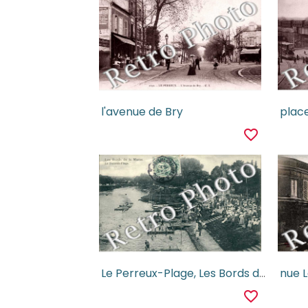
l'avenue de Bry
favorite_border
Le Perreux-Plage, Les Bords de la Marne
favorite_border