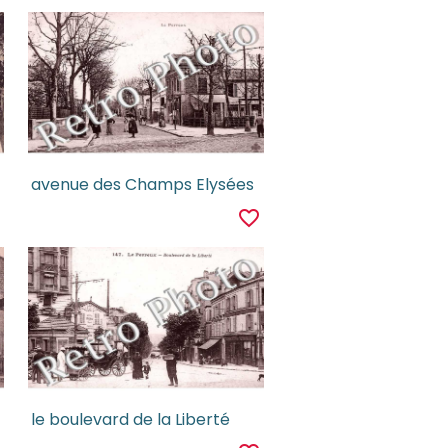
avenue des Champs Elysées
r
favorite_border
le boulevard de la Liberté