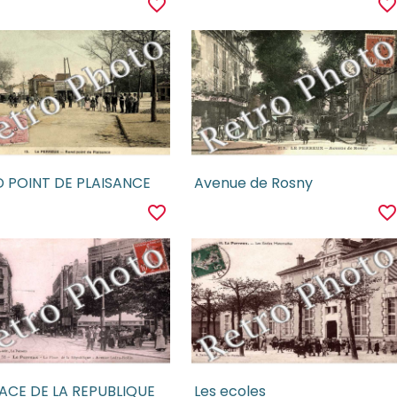
favorite_border
favorite_borde
 POINT DE PLAISANCE
Avenue de Rosny
favorite_border
favorite_borde
LACE DE LA REPUBLIQUE
Les ecoles