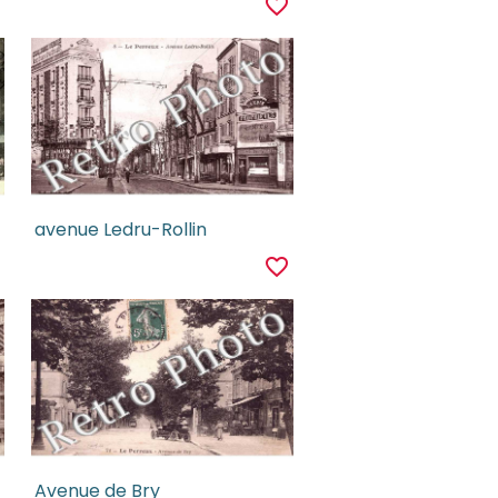
r
favorite_border
avenue Ledru-Rollin
r
favorite_border
Avenue de Bry