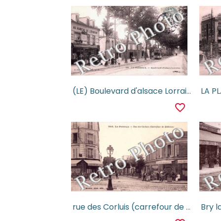
(LE) Boulevard d'alsace Lorraine
LA P
favorite_border
rue des Corluis (carrefour de nBellevue)
Bry l