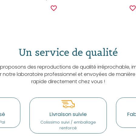
favorite_border
favorite_borde
Un service de qualité
proposons des reproductions de qualité irréprochable, i
ar notre laboratoire professionnel et envoyées de manière
rapide directement chez vous !
sé
Livraison suivie
Fab
Pal
Colissimo suivi / emballage
renforcé