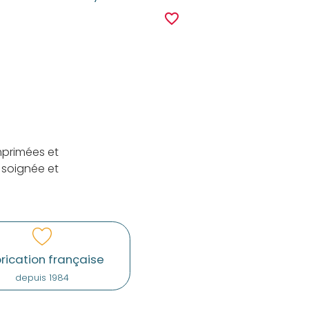
r
favorite_border
mprimées et
 soignée et
rication française
depuis 1984