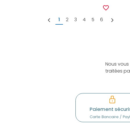
favorite_border
1
2
3
4
5
6
Nous vous 
traitées p
Paiement sécuri
Carte Bancaire / Pay