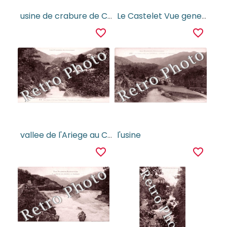
usine de crabure de Calcium
Le Castelet Vue generale
favorite_border
favorite_border
vallee de l'Ariege au Catelet
l'usine
favorite_border
favorite_border