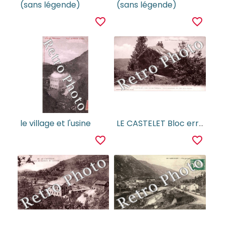
(sans légende)
(sans légende)
favorite_border
favorite_border
le village et l'usine
LE CASTELET Bloc erratique dit roc de la Gadire
favorite_border
favorite_border