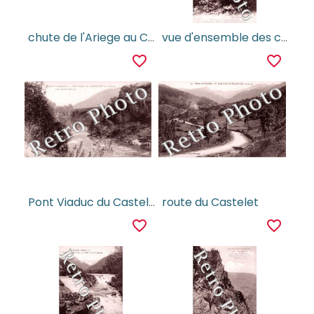
chute de l'Ariege au Castelet
vue d'ensemble des cascades de l'Ariege au Castelet
favorite_border
favorite_border
Pont Viaduc du Castelet
route du Castelet
favorite_border
favorite_border