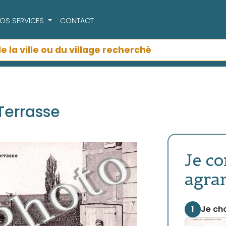
OS SERVICES
CONTACT
Terrasse
Je c
agra
1
Je cho