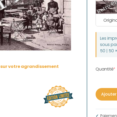
Origina
Les imp
sous pas
50 | 50 
s sur votre agrandissement
Quantité
Ajouter
Paiement