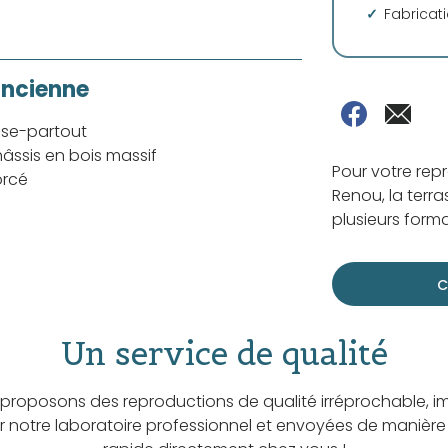
Fabricat
ancienne
sse-partout
âssis en bois massif
Pour votre rep
orcé
Renou, la terra
plusieurs forma
C
Un service de qualité
proposons des reproductions de qualité irréprochable, i
ar notre laboratoire professionnel et envoyées de manière