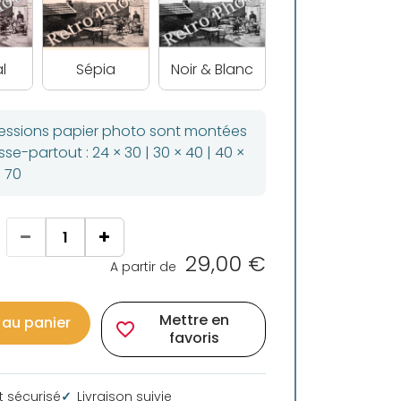
l
Sépia
Noir & Blanc
ressions papier photo sont montées
se-partout : 24 × 30 | 30 × 40 | 40 ×
× 70
29,00 €
A partir de
Mettre en
 au panier
favorite_border
favoris
 sécurisé
Livraison suivie