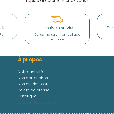
rapide directement chez vous !
sé
Livraison suivie
Fab
Pal
Colissimo suivi / emballage
renforcé
À propos
Notre activité
Nos partenaires
Nos distributeurs
Revue de presse
Historique
Espace décorateurs
Nos conditions de vente