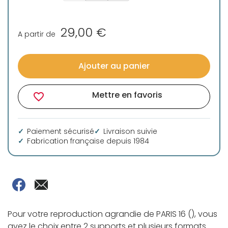
29,00 €
A partir de
Ajouter au panier
Mettre en favoris
favorite_border
Paiement sécurisé
Livraison suivie
Fabrication française depuis 1984
Pour votre reproduction agrandie de PARIS 16 (), vous
avez le choix entre 2 supports et plusieurs formats