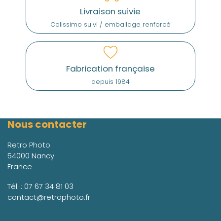
Livraison suivie
Colissimo suivi / emballage renforcé
Fabrication française
depuis 1984
Nous contacter
Retro Photo
54000 Nancy
France
Tél. :
07 67 34 81 03
contact@retrophoto.fr