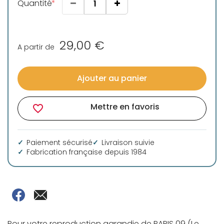
Quantité
29,00 €
A partir de
Ajouter au panier
Mettre en favoris
favorite_border
Paiement sécurisé
Livraison suivie
Fabrication française depuis 1984
Pour votre reproduction agrandie de PARIS 09 (Le