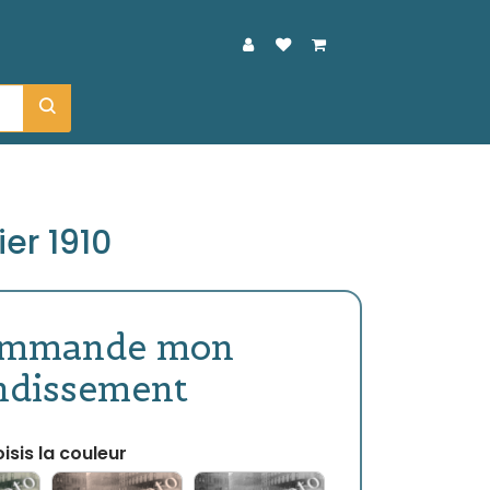
er 1910
ommande mon
ndissement
isis la couleur