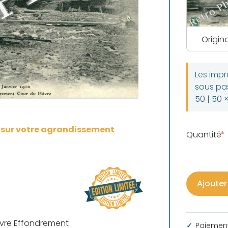
Origina
Les imp
sous pas
50 | 50 
s sur votre agrandissement
Quantité
Ajouter
avre Effondrement
Paiement