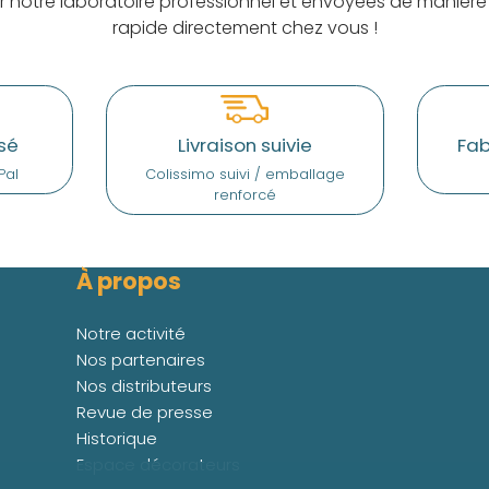
ar notre laboratoire professionnel et envoyées de manière
rapide directement chez vous !
sé
Livraison suivie
Fab
Pal
Colissimo suivi / emballage
renforcé
À propos
Notre activité
Nos partenaires
Nos distributeurs
Revue de presse
Historique
Espace décorateurs