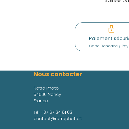
traitées p
Paiement sécuri
Carte Bancaire / Pay
Nous contacter
Retro Photo
54000 Nancy
France
Tél. :
07 67 34 81 03
contact@retrophoto.fr