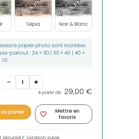
l
Sépia
Noir & Blanc
ressions papier photo sont montées
se-partout : 24 × 30 | 30 × 40 | 40 ×
× 70
29,00 €
A partir de
Mettre en
 au panier
favorite_border
favoris
 sécurisé
Livraison suivie