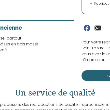
Fabricat
ancienne
sse-partout
Pour votre rep
âssis en bois massif
Saint Lazare Co
orcé
vous avez le ch
d'impressions d
C
Un service de qualité
proposons des reproductions de qualité irréprochable, i