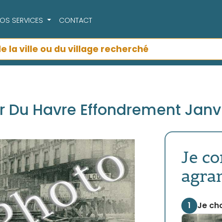
OS SERVICES
CONTACT
r Du Havre Effondrement Janvi
Je c
agra
1
Je cho