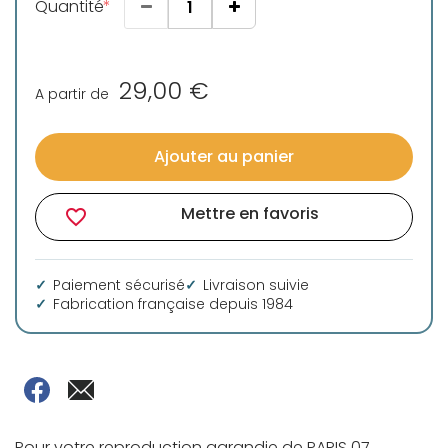
Quantité
29,00 €
A partir de
Ajouter au panier
Mettre en favoris
favorite_border
Paiement sécurisé
Livraison suivie
Fabrication française depuis 1984
Pour votre reproduction agrandie de PARIS 07