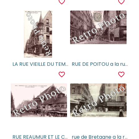
favorite_border
favorite_border
LA RUE VIEILLE DU TEMPLE ANCIEN HOTEL BARBETTE
RUE DE POITOU a la rue Debelleyme
favorite_border
favorite_border
RUE REAUMUR ET LE CONSERVATOIRE DES ARTS ET METIERS
rue de Bretagne a la rue de Turenne