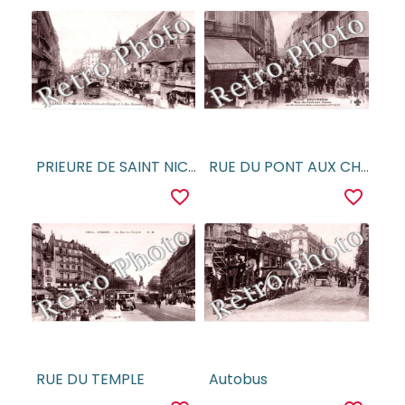
PRIEURE DE SAINT NICOLAS DES CHAMPS ET LA RUE REAUMUR
RUE DU PONT AUX CHOUX
favorite_border
favorite_border
RUE DU TEMPLE
Autobus