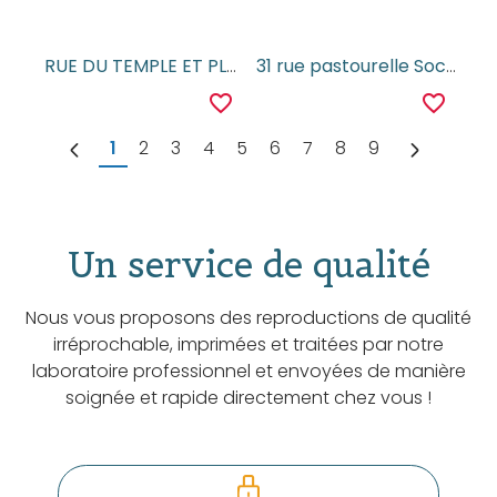
RUE DU TEMPLE ET PLACE DE LA REPUBLIQUE
31 rue pastourelle Societe generale de coutellerie orfevrerie
favorite_border
favorite_border
1
2
3
4
5
6
7
8
9
Un service de qualité
Nous vous proposons des reproductions de qualité
irréprochable, imprimées et traitées par notre
laboratoire professionnel et envoyées de manière
soignée et rapide directement chez vous !