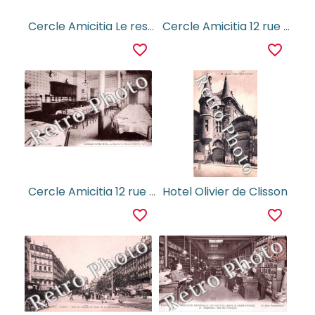
Cercle Amicitia Le restaurant
Cercle Amicitia 12 rue du Parc Royal
favorite_border
favorite_border
Cercle Amicitia 12 rue du Parc Royal
Hotel Olivier de Clisson
favorite_border
favorite_border