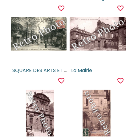
favorite_border
favorite_border
SQUARE DES ARTS ET METIERS
La Mairie
favorite_border
favorite_border