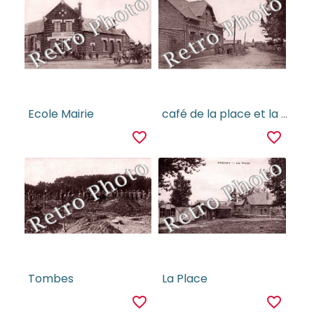
Ecole Mairie
café de la place et la grande rue
favorite_border
favorite_border
Tombes
La Place
favorite_border
favorite_border