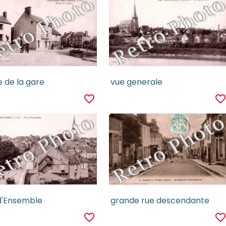
 de la gare
vue generale
favorite_border
favorite_borde
d'Ensemble
grande rue descendante
favorite_border
favorite_borde