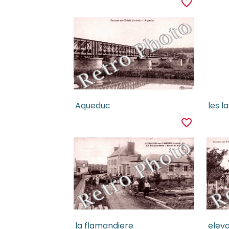
favorite_border
Aqueduc
les l
favorite_border
la flamandiere