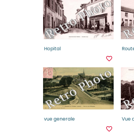
Hopital
Route
favorite_border
vue generale
Vue 
favorite_border