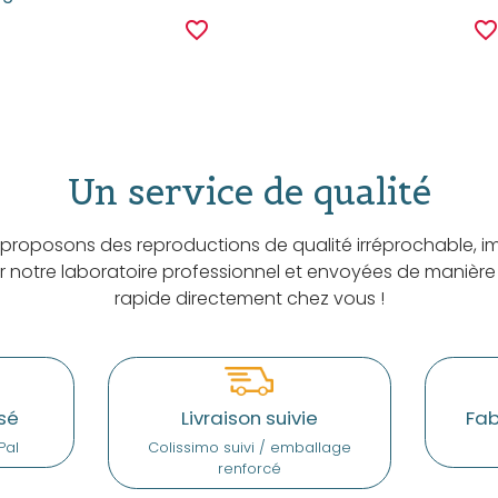
favorite_border
favorite_borde
Un service de qualité
proposons des reproductions de qualité irréprochable, i
ar notre laboratoire professionnel et envoyées de manière
rapide directement chez vous !
sé
Livraison suivie
Fab
Pal
Colissimo suivi / emballage
renforcé