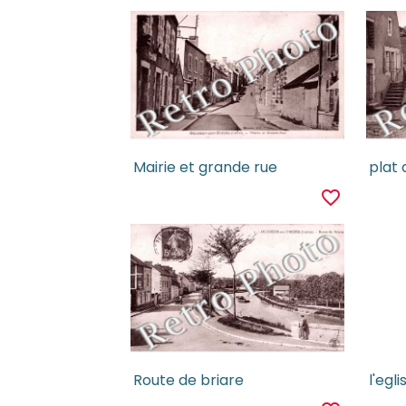
Mairie et grande rue
plat 
favorite_border
Route de briare
l'egli