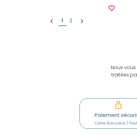
favorite_border
1
2
Nous vous 
traitées p
Paiement sécuri
Carte Bancaire / Pay