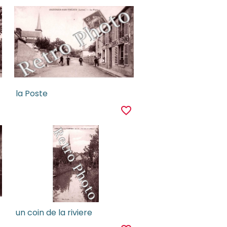
la Poste
r
favorite_border
un coin de la riviere