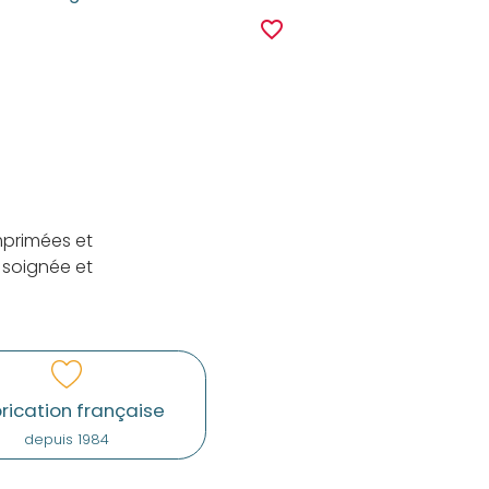
r
favorite_border
mprimées et
 soignée et
rication française
depuis 1984