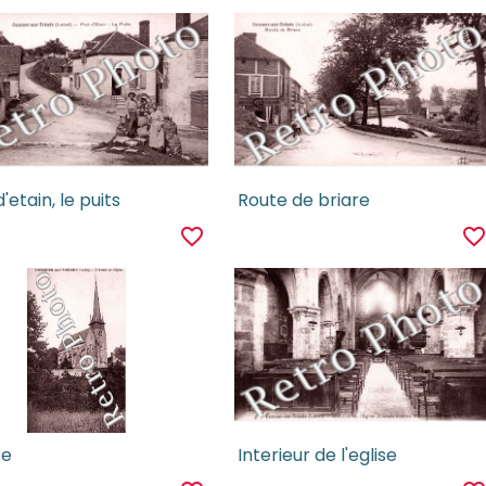
d'etain, le puits
Route de briare
favorite_border
favorite_borde
se
Interieur de l'eglise