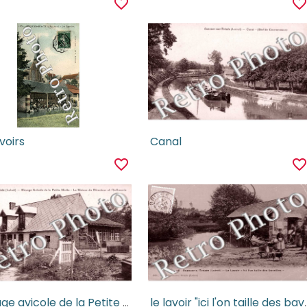
favorite_border
favorite_borde
avoirs
Canal
favorite_border
favorite_borde
elevage avicole de la Petite Motte
le lavoir "ici l'