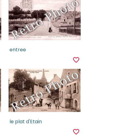
entree
r
favorite_border
le plat d'Etain
r
favorite_border