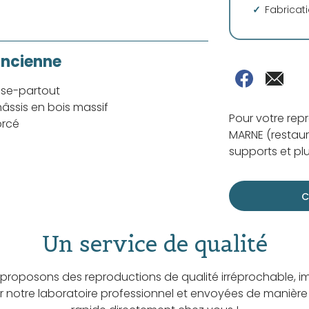
Fabricat
ancienne
sse-partout
âssis en bois massif
Pour votre re
orcé
MARNE (restaur
supports et plu
C
Un service de qualité
proposons des reproductions de qualité irréprochable, i
ar notre laboratoire professionnel et envoyées de manière