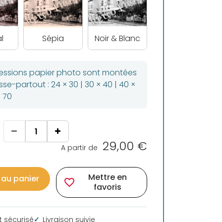
l
Sépia
Noir & Blanc
ressions papier photo sont montées
se-partout : 24 × 30 | 30 × 40 | 40 ×
× 70
29,00 €
A partir de
Mettre en
 au panier
favorite_border
favoris
 sécurisé
Livraison suivie