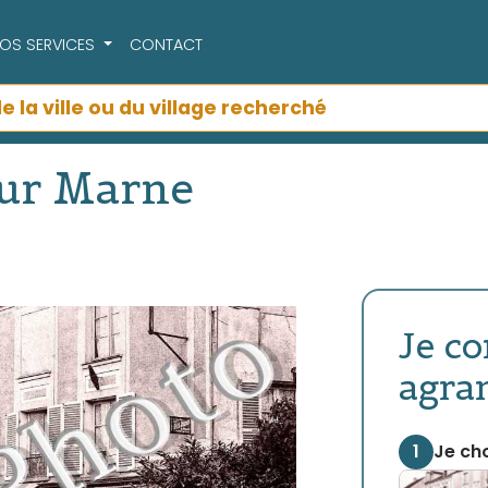
OS SERVICES
CONTACT
Sur Marne
Je c
agra
1
Je cho