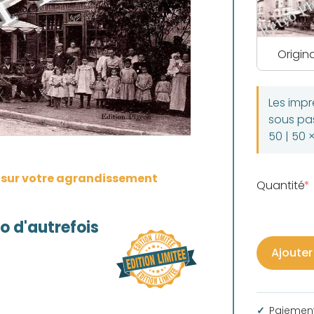
Origina
Les imp
sous pas
50 | 50 
s sur votre agrandissement
Quantité
 d'autrefois
Ajouter
Paiement