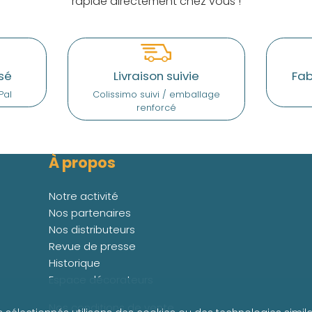
rapide directement chez vous !
sé
Livraison suivie
Fab
Pal
Colissimo suivi / emballage
renforcé
À propos
Notre activité
Nos partenaires
Nos distributeurs
Revue de presse
Historique
Espace décorateurs
Nos conditions de vente