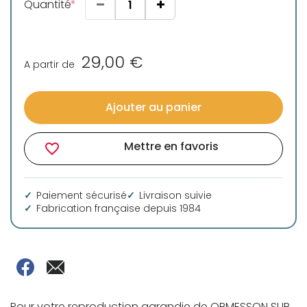
Quantité
29,00 €
A partir de
Ajouter au panier
Mettre en favoris
favorite_border
Paiement sécurisé
Livraison suivie
Fabrication française depuis 1984
Pour votre reproduction agrandie de ORMESSON SUR