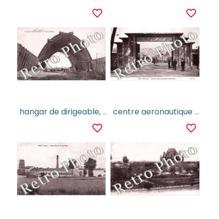
favorite_border
favorite_border
hangar de dirigeable, port aerien
centre aeronautique maritime
favorite_border
favorite_border