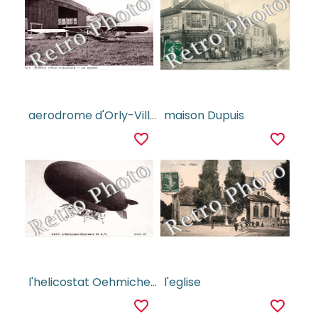
aerodrome d'Orly-Villeneuve, les baptemes
maison Dupuis
favorite_border
favorite_border
l'helicostat Oehmichen
l'eglise
favorite_border
favorite_border