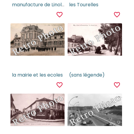
manufacture de Linoleum
les Tourelles
favorite_border
favorite_border
la mairie et les ecoles
(sans légende)
favorite_border
favorite_border