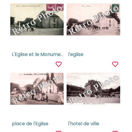
L'Eglise et le Monument aux Morts
l'eglise
favorite_border
favorite_border
place de l'Eglise
l'hotel de ville