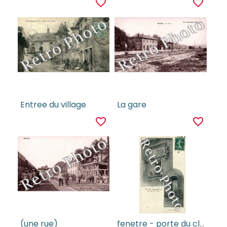
favorite_border
favorite_border
Entree du village
La gare
favorite_border
favorite_border
(une rue)
fenetre - porte du clocher