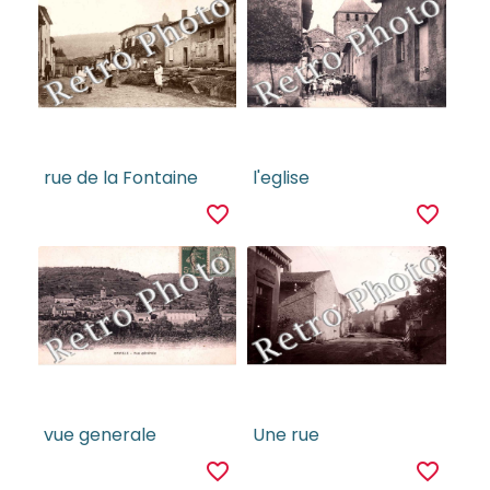
rue de la Fontaine
l'eglise
favorite_border
favorite_border
vue generale
Une rue
favorite_border
favorite_border