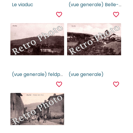
Le viaduc
(vue generale) Belle-vue
favorite_border
favorite_border
(vue generale) feldpostkarte
(vue generale)
favorite_border
favorite_border