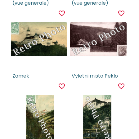
(vue generale)
(vue generale)
favorite_border
favorite_border
Zamek
Vyletni misto Peklo
favorite_border
favorite_border