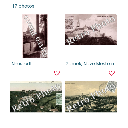
17 photos
Neustadt
Zamek, Nove Mesto n Met.
favorite_border
favorite_border