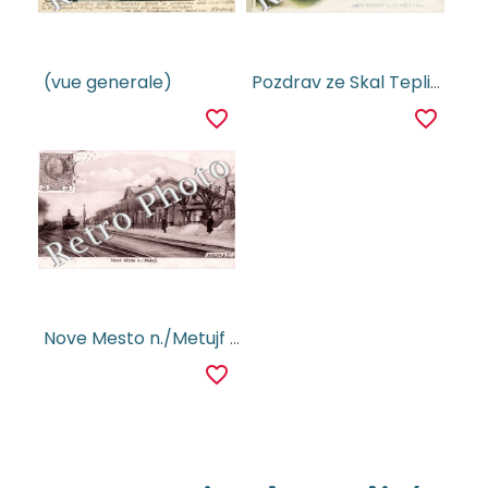
(vue generale)
Pozdrav ze Skal Teplickych
favorite_border
favorite_border
Nove Mesto n./Metujf - Nadrazi
favorite_border