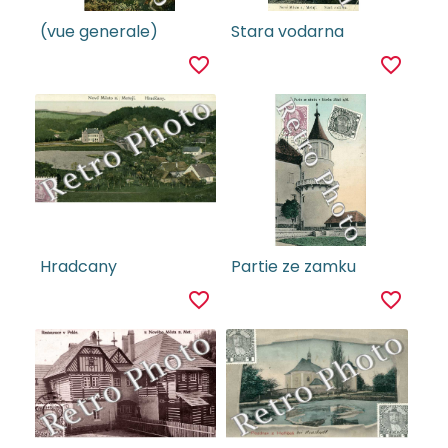
(vue generale)
Stara vodarna
favorite_border
favorite_border
Hradcany
Partie ze zamku
favorite_border
favorite_border