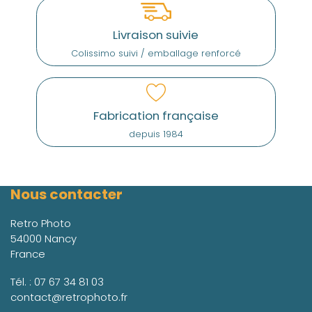
Livraison suivie
Colissimo suivi / emballage renforcé
Fabrication française
depuis 1984
Nous contacter
Retro Photo
54000 Nancy
France
Tél. :
07 67 34 81 03
contact@retrophoto.fr