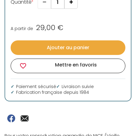
Quantité
29,00 €
A partir de
Ajouter au panier
Mettre en favoris
favorite_border
Paiement sécurisé
Livraison suivie
Fabrication française depuis 1984
Pour votre reproduction agrandie de NICE (Vieille