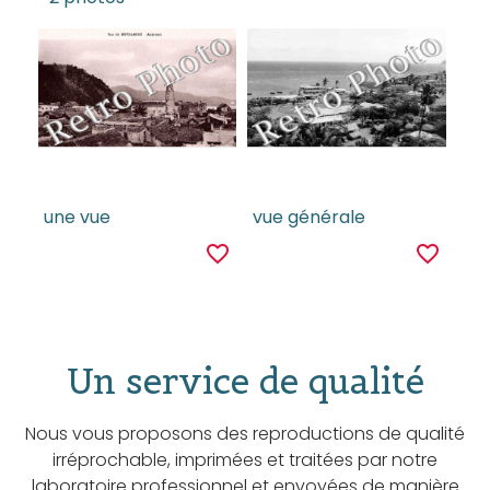
une vue
vue générale
favorite_border
favorite_border
Un service de qualité
Nous vous proposons des reproductions de qualité
irréprochable, imprimées et traitées par notre
laboratoire professionnel et envoyées de manière