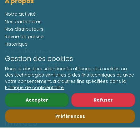
À propos
Notre activité
Nos partenaires
Nos distributeurs
Revue de presse
Historique
Espace décorateurs
Gestion des cookies
Nos conditions de vente
Nous et des tiers sélectionnés utilisons des cookies ou
Mentions Légales
des technologies similaires à des fins techniques et, avec
Politique de confidentialité
votre consentement, à d’autres fins spécifiées dans la
Politique de confidentialité
Accepter
Refuser
Suivez-nous
Préférences