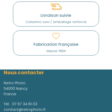
Livraison suivie
Colissimo suivi / emballage renforcé
Fabrication française
depuis 1984
Nous contacter
Retro Photo
54000 Nancy
France
Tél. :
07 67 34 81 03
contact@retrophoto.fr