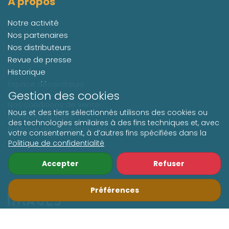
À propos
Notre activité
Nos partenaires
Nos distributeurs
Revue de presse
Historique
Espace décorateurs
Gestion des cookies
Nos conditions de vente
Nous et des tiers sélectionnés utilisons des cookies ou
Mentions Légales
des technologies similaires à des fins techniques et, avec
Politique de confidentialité
votre consentement, à d’autres fins spécifiées dans la
Politique de confidentialité
Accepter
Refuser
Suivez-nous
Préférences