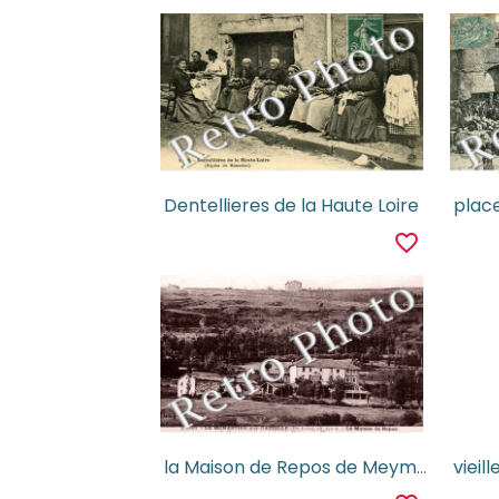
Dentellieres de la Haute Loire
favorite_border
la Maison de Repos de Meymac et le Village du Mont
vieil