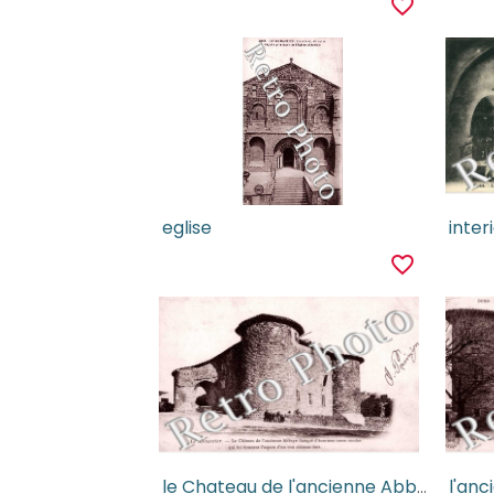
favorite_border
eglise
favorite_border
le Chateau de l'ancienne Abbaye flanque d'enormes tours rondes
l'anc