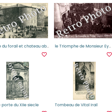
place du forail et chateau abbatial
le Triomphe de Monsieur Eymac depute 27 avril 1914
favorite_border
favorite_borde
le porte du XIIe siecle
Tombeau de Vital Irail