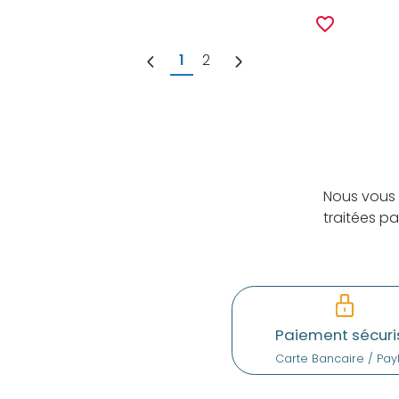
favorite_border
1
2
Nous vous 
traitées p
Paiement sécuri
Carte Bancaire / Pay