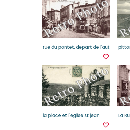
rue du pontet, depart de l'autobus pour le puy
pitto
favorite_border
la place et l'eglise st jean
La Ru
favorite_border