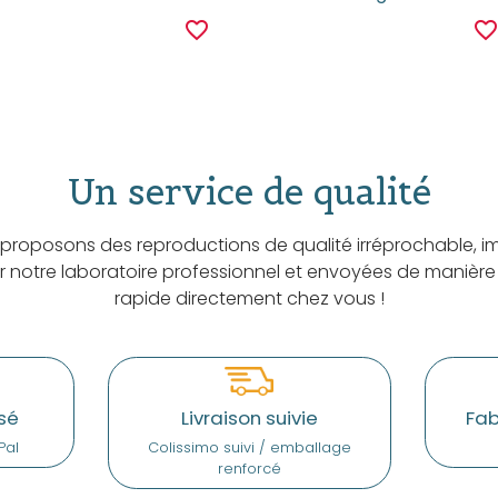
favorite_border
favorite_borde
Un service de qualité
proposons des reproductions de qualité irréprochable, i
ar notre laboratoire professionnel et envoyées de manière
rapide directement chez vous !
sé
Livraison suivie
Fab
Pal
Colissimo suivi / emballage
renforcé