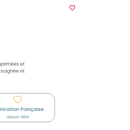
r
favorite_border
mprimées et
 soignée et
rication française
depuis 1984