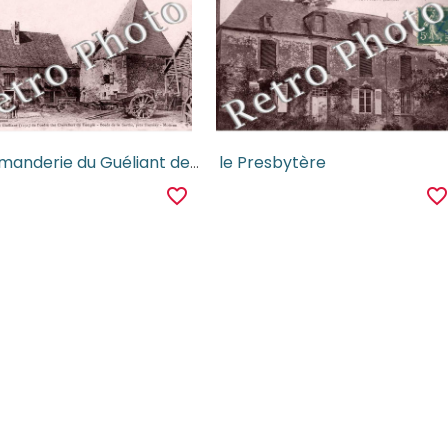
Commanderie du Guéliant de l'ordre des Chevaliers du Temple
le Presbytère
favorite_border
favorite_borde