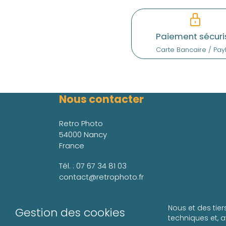
Paiement sécuri
Carte Bancaire / Pay
Nous contacter
Retro Photo
54000 Nancy
France
Tél. :
07 67 34 81 03
contact@retrophoto.fr
Nous et des tier
Gestion des cookies
techniques et, 