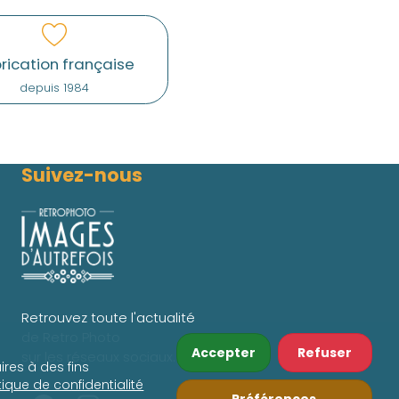
rication française
depuis 1984
Suivez-nous
Retrouvez toute l'actualité
de Retro Photo
Accepter
Refuser
sur les réseaux sociaux.
ires à des fins
itique de confidentialité