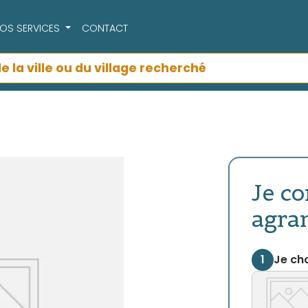
OS SERVICES
CONTACT
Je c
agra
1
Je cho