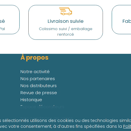
sé
Livraison suivie
Fab
Pal
Colissimo suivi / emballage
renforcé
À propos
Notre activité
Nos partenaires
Nos distributeurs
Revue de presse
Historique
Espace décorateurs
Nos conditions de vente
s sélectionnés utilisons des cookies ou des technologies simila
Mentions Légales
avec votre consentement, à d’autres fins spécifiées dans la
Pol