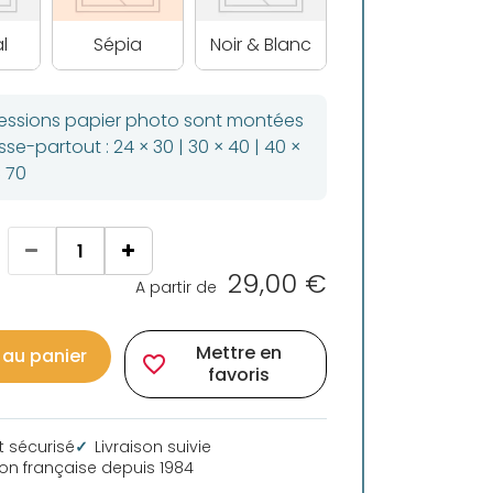
l
Sépia
Noir & Blanc
ressions papier photo sont montées
se-partout : 24 × 30 | 30 × 40 | 40 ×
× 70
29,00 €
A partir de
Mettre en
 au panier
favorite_border
favoris
 sécurisé
Livraison suivie
ion française depuis 1984