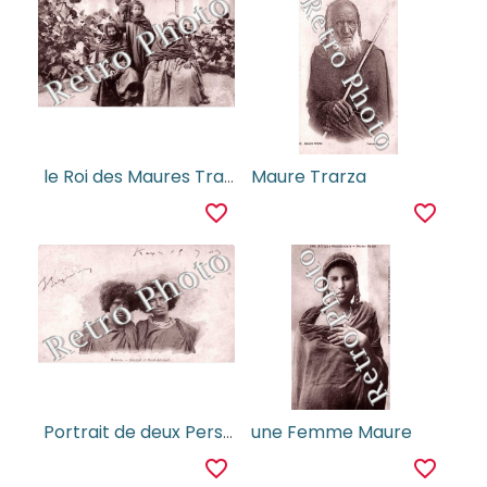
le Roi des Maures Trarza
Maure Trarza
favorite_border
favorite_border
Portrait de deux Personnages
une Femme Maure
favorite_border
favorite_border