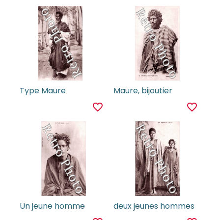
Type Maure
Maure, bijoutier
favorite_border
favorite_border
Un jeune homme
deux jeunes hommes