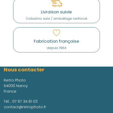
Livraison suivie
Colissimo suivi / emballage renforcé
Fabrication française
depuis 1984
Nous contacter
Retro Photo
54000 Nancy
France
Tél. :
07 67 34 81 03
contact@retrophoto.fr