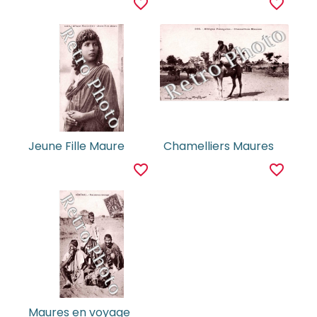
favorite_border
favorite_border
Jeune Fille Maure
Chamelliers Maures
favorite_border
favorite_border
Maures en voyage