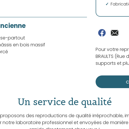
Fabricat
ancienne
sse-partout
âssis en bois massif
Pour votre rep
orcé
BRAULTS (Rue d
supports et plu
C
Un service de qualité
proposons des reproductions de qualité irréprochable, i
ar notre laboratoire professionnel et envoyées de manière