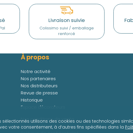
sé
Livraison suivie
Fab
Pal
Colissimo suivi / emballage
renforcé
À propos
Notre activité
Nos partenaires
Nos distributeurs
Revue de presse
Historique
Espace décorateurs
Nos conditions de vente
s sélectionnés utilisons des cookies ou des technologies simila
Mentions Légales
avec votre consentement, à d’autres fins spécifiées dans la
Pol