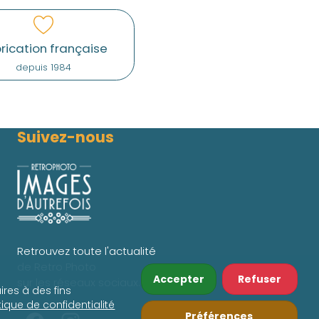
rication française
depuis 1984
Suivez-nous
Retrouvez toute l'actualité
de Retro Photo
Accepter
Refuser
sur les réseaux sociaux.
ires à des fins
itique de confidentialité
Préférences