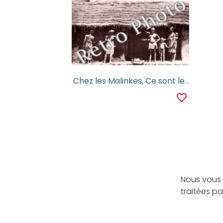
Chez les Malinkes, Ce sont les femmes qui construisent les cases
favorite_border
Nous vous 
traitées p