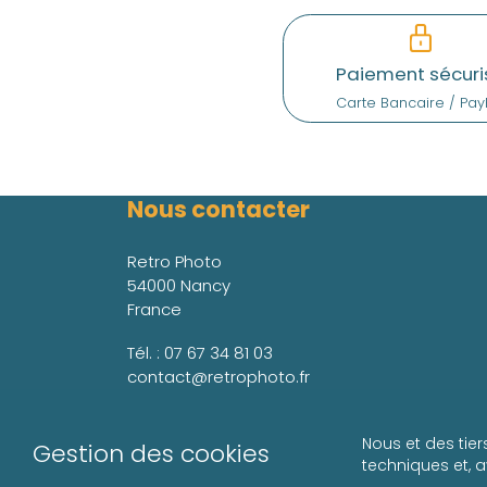
Paiement sécuri
Carte Bancaire / Pay
Nous contacter
Retro Photo
54000 Nancy
France
Tél. :
07 67 34 81 03
contact@retrophoto.fr
Nous et des tier
Gestion des cookies
techniques et, 