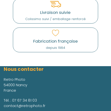
Livraison suivie
Colissimo suivi / emballage renforcé
Fabrication française
depuis 1984
Nous contacter
Retro Photo
54000 Nancy
France
Tél. :
07 67 34 81 03
contact@retrophoto.fr