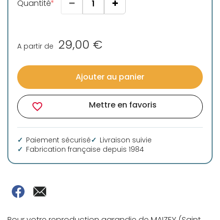
Quantité
29,00 €
A partir de
Ajouter au panier
Mettre en favoris
favorite_border
Paiement sécurisé
Livraison suivie
Fabrication française depuis 1984
Pour votre reproduction agrandie de MAIZEY (Saint