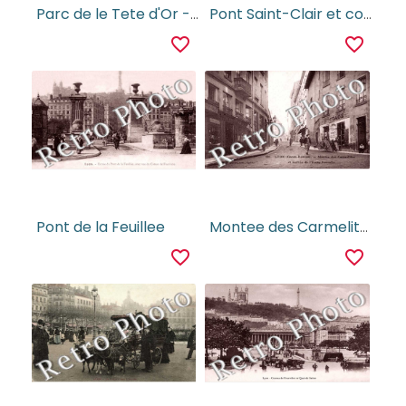
Parc de le Tete d'Or - les Cygnes
Pont Saint-Clair et coteau de la Croix-Rousse
favorite_border
favorite_border
Pont de la Feuillee
Montee des Carmelites et entree de l'Ecole Lassale
favorite_border
favorite_border