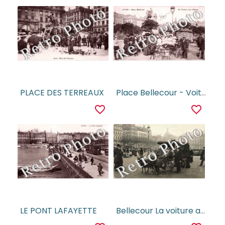
PLACE DES TERREAUX
Place Bellecour - Voiture aux Chevres
favorite_border
favorite_border
LE PONT LAFAYETTE
Bellecour La voiture aux chevres