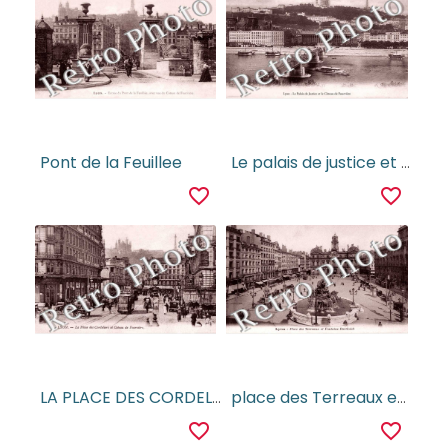
Pont de la Feuillee
Le palais de justice et le coteau de fourviere La tour et le restaurant Gay
favorite_border
favorite_border
LA PLACE DES CORDELIERS ET COTEAU DE FOURVIERE
place des Terreaux et fontaine Bartholdi
favorite_border
favorite_border