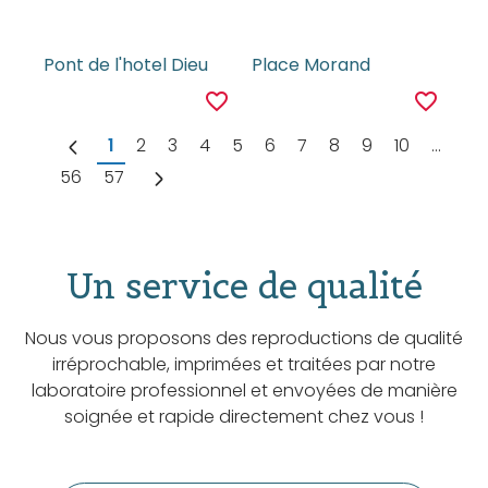
Pont de l'hotel Dieu
Place Morand
favorite_border
favorite_border
1
2
3
4
5
6
7
8
9
10
...
56
57
Un service de qualité
Nous vous proposons des reproductions de qualité
irréprochable, imprimées et traitées par notre
laboratoire professionnel et envoyées de manière
soignée et rapide directement chez vous !