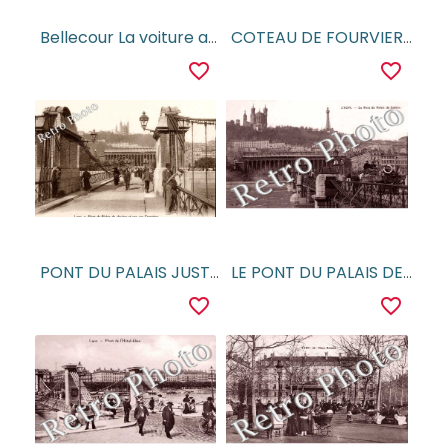
Bellecour La voiture aux chevres
COTEAU DE FOURVIERE ET QUAI DE SAONE
favorite_border
favorite_border
PONT DU PALAIS JUSTICE et vue sur Fourviere
LE PONT DU PALAIS DE JUSTICE
favorite_border
favorite_border