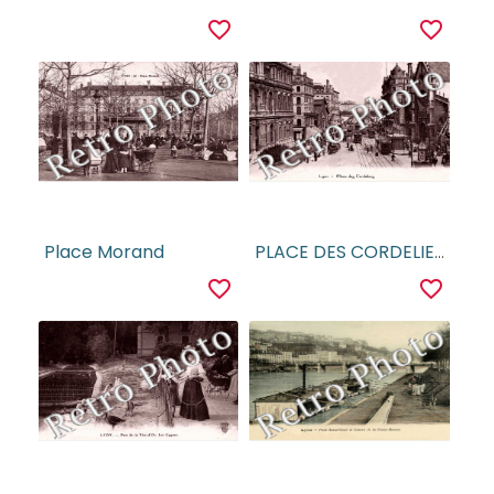
favorite_border
favorite_border
Place Morand
PLACE DES CORDELIERS
favorite_border
favorite_border