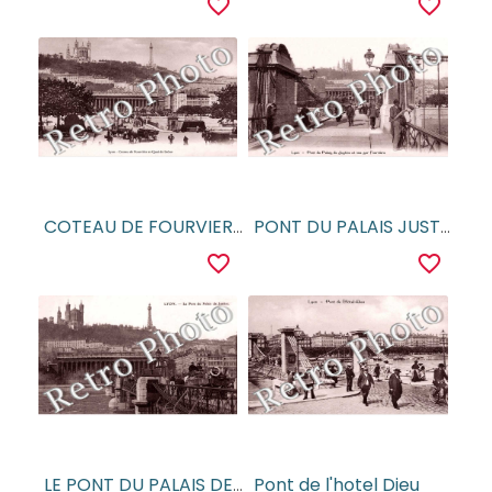
favorite_border
favorite_border
COTEAU DE FOURVIERE ET QUAI DE SAONE
PONT DU PALAIS JUSTICE et vue sur Fourviere
favorite_border
favorite_border
LE PONT DU PALAIS DE JUSTICE
Pont de l'hotel Dieu