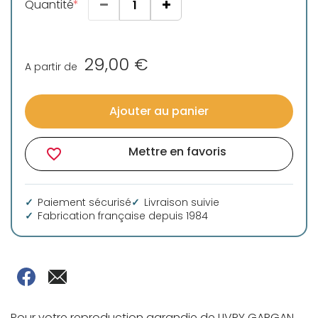
Quantité
29,00 €
A partir de
Ajouter au panier
Mettre en favoris
favorite_border
Paiement sécurisé
Livraison suivie
Fabrication française depuis 1984
Pour votre reproduction agrandie de LIVRY GARGAN