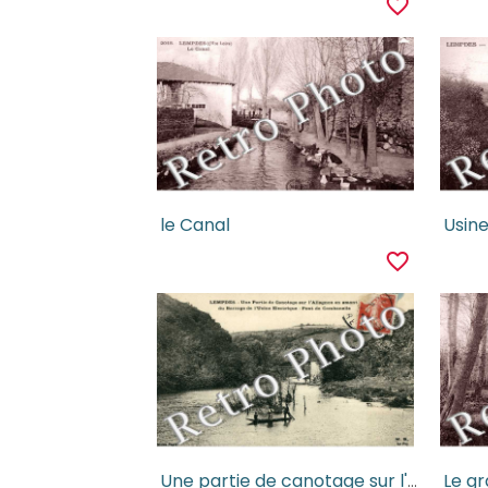
favorite_border
le Canal
Usine
favorite_border
Une partie de canotage sur l'Allagnon en amont du barrage
Le gr