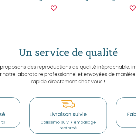
favorite_border
favorite_borde
Un service de qualité
proposons des reproductions de qualité irréprochable, i
ar notre laboratoire professionnel et envoyées de manière
rapide directement chez vous !
sé
Livraison suivie
Fab
Pal
Colissimo suivi / emballage
renforcé