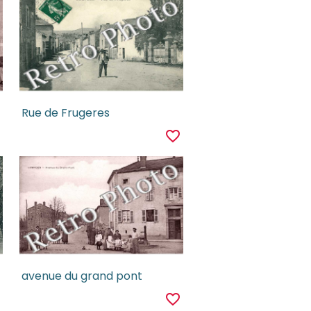
Rue de Frugeres
r
favorite_border
avenue du grand pont
r
favorite_border