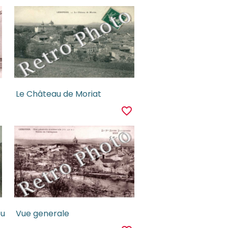
Le Château de Moriat
r
favorite_border
ou
Vue generale