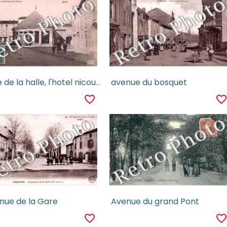
place de la halle, l'hotel nicoux et le bureau de tabac
avenue du bosquet
favorite_border
favorite_borde
nue de la Gare
Avenue du grand Pont
favorite_border
favorite_borde