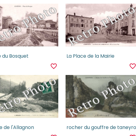
e du Bosquet
La Place de la Mairie
favorite_border
favorite_borde
e de l'Allagnon
rocher du gouffre de taneyr