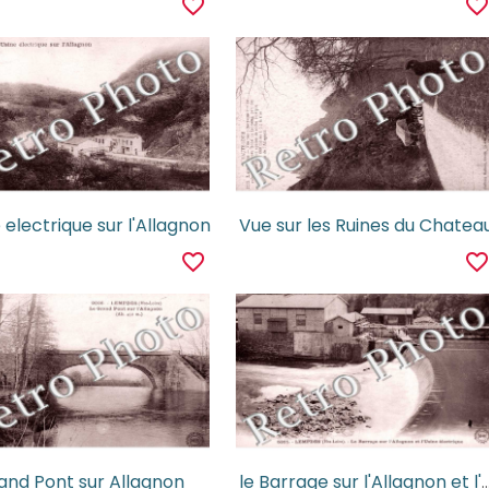
favorite_border
favorite_borde
 electrique sur l'Allagnon
Vue sur les Ruines du Chatea
favorite_border
favorite_borde
and Pont sur Allagnon
le Barrage sur l'Allagnon et l'Usine