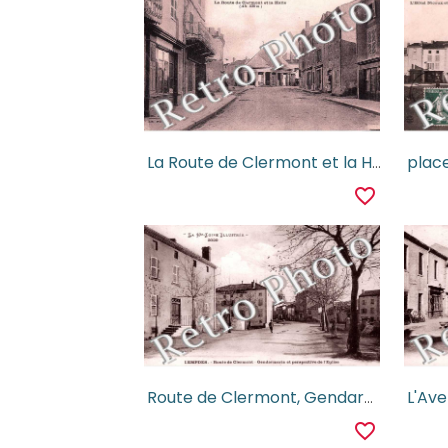
La Route de Clermont et la Halle
favorite_border
Route de Clermont, Gendarmerie et perspective de l'Eglise
L'Ave
favorite_border