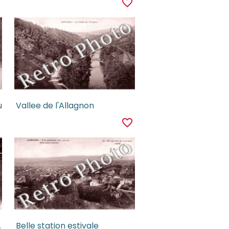
r
favorite_border
u
Vallee de l'Allagnon
r
favorite_border
 Electrique
Belle station estivale