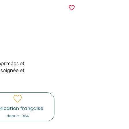
r
favorite_border
mprimées et
 soignée et
rication française
depuis 1984