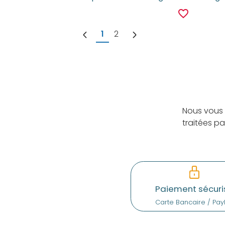
favorite_border
1
2
Nous vous 
traitées p
Paiement sécuri
Carte Bancaire / Pay