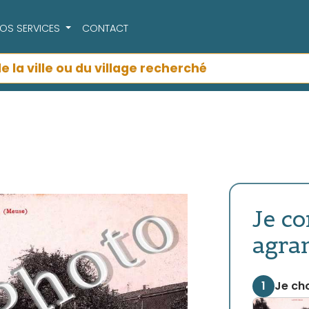
OS SERVICES
CONTACT
Je c
agra
1
Je cho