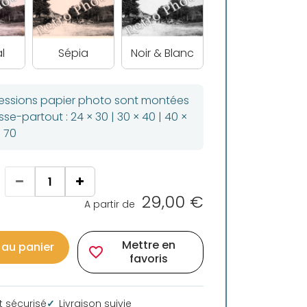
l
Sépia
Noir & Blanc
ressions papier photo sont montées
se-partout : 24 × 30 | 30 × 40 | 40 ×
× 70
29,00 €
A partir de
Mettre en
 au panier
favorite_border
favoris
 sécurisé
Livraison suivie