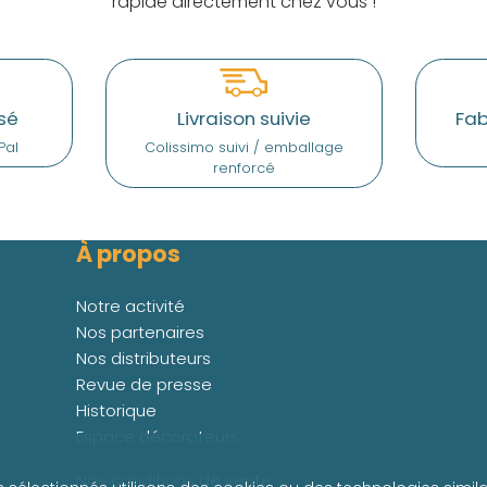
rapide directement chez vous !
sé
Livraison suivie
Fab
Pal
Colissimo suivi / emballage
renforcé
À propos
Notre activité
Nos partenaires
Nos distributeurs
Revue de presse
Historique
Espace décorateurs
Nos conditions de vente