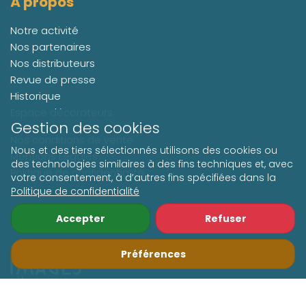
À propos
Notre activité
Nos partenaires
Nos distributeurs
Revue de presse
Historique
Espace décorateurs
Gestion des cookies
Nos conditions de vente
Nous et des tiers sélectionnés utilisons des cookies ou
Mentions Légales
des technologies similaires à des fins techniques et, avec
Politique de confidentialité
votre consentement, à d’autres fins spécifiées dans la
Politique de confidentialité
Accepter
Refuser
Suivez-nous
Préférences