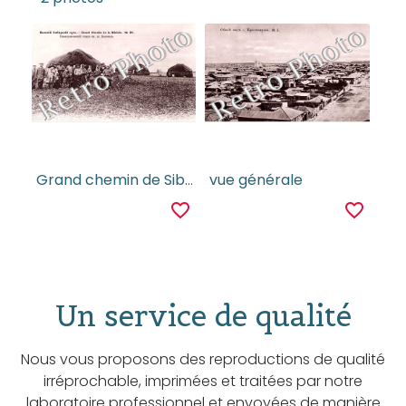
Grand chemin de Sibérie
vue générale
favorite_border
favorite_border
Un service de qualité
Nous vous proposons des reproductions de qualité
irréprochable, imprimées et traitées par notre
laboratoire professionnel et envoyées de manière