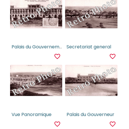
Palais du Gouvernement, Haut-Senegal-Niger
Secretariat general
favorite_border
favorite_border
Vue Panoramique
Palais du Gouverneur
favorite_border
favorite_border