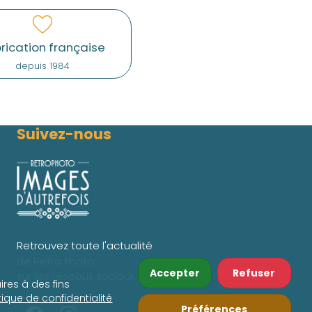
rication française
depuis 1984
Suivez-nous
Retrouvez toute l'actualité
de Retro Photo
Accepter
Refuser
sur les réseaux sociaux.
ires à des fins
itique de confidentialité
Préférences