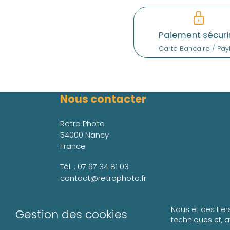
Paiement sécuri
Carte Bancaire / Pay
Nous contacter
Retro Photo
54000 Nancy
France
Tél. :
07 67 34 81 03
contact@retrophoto.fr
Nous et des tier
Gestion des cookies
techniques et, 