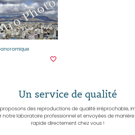
panoramique
favorite_border
Un service de qualité
proposons des reproductions de qualité irréprochable, i
ar notre laboratoire professionnel et envoyées de manière
rapide directement chez vous !