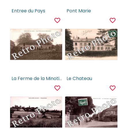
Entree du Pays
Pont Marie
favorite_border
favorite_border
La Ferme de la Minotiere
Le Chateau
favorite_border
favorite_border