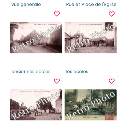
vue generale
Rue et Place de l'Eglise
favorite_border
favorite_border
anciennes ecoles
les ecoles
favorite_border
favorite_border