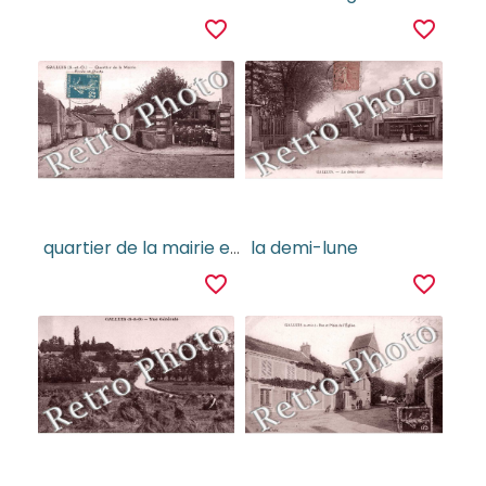
favorite_border
favorite_border
quartier de la mairie ecole et poste
la demi-lune
favorite_border
favorite_border