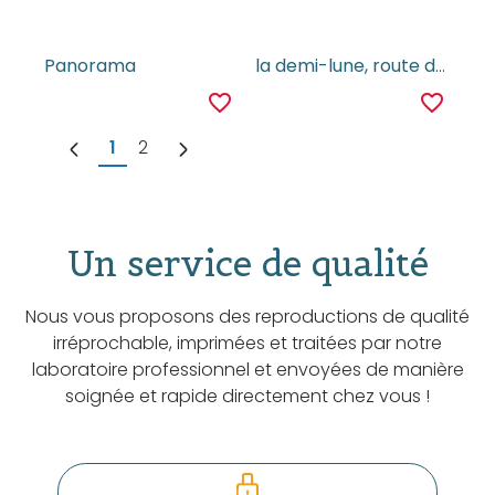
Panorama
la demi-lune, route de la gare
favorite_border
favorite_border
1
2
Un service de qualité
Nous vous proposons des reproductions de qualité
irréprochable, imprimées et traitées par notre
laboratoire professionnel et envoyées de manière
soignée et rapide directement chez vous !