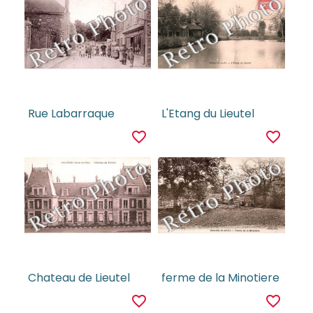
Rue Labarraque
L'Etang du Lieutel
favorite_border
favorite_border
Chateau de Lieutel
ferme de la Minotiere
favorite_border
favorite_border