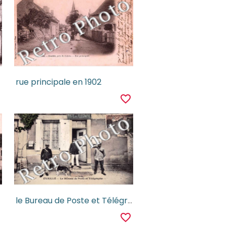
rue principale en 1902
r
favorite_border
le Bureau de Poste et Télégraphe
r
favorite_border