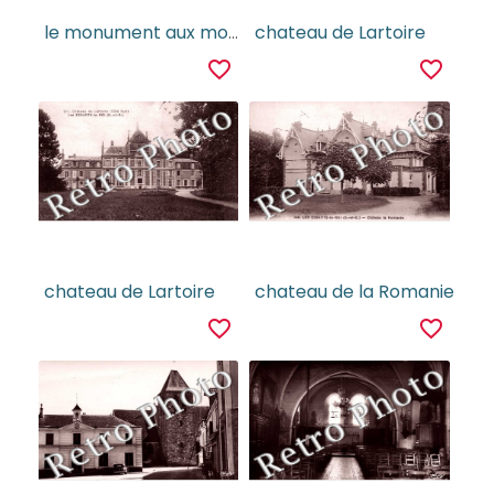
le monument aux morts de la guerre 1914-1918
chateau de Lartoire
favorite_border
favorite_border
chateau de Lartoire
chateau de la Romanie
favorite_border
favorite_border