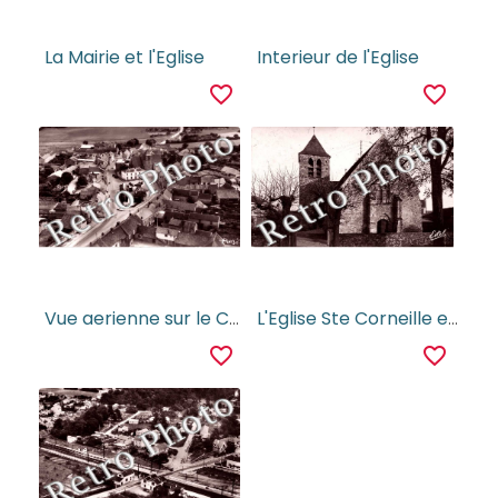
La Mairie et l'Eglise
Interieur de l'Eglise
favorite_border
favorite_border
Vue aerienne sur le Centre
L'Eglise Ste Corneille et St Cyprien
favorite_border
favorite_border