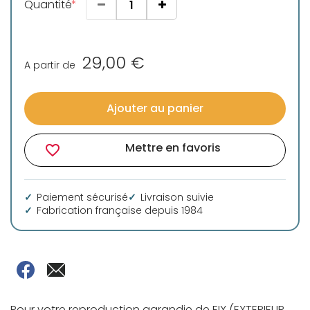
Quantité
29,00 €
A partir de
Ajouter au panier
Mettre en favoris
favorite_border
Paiement sécurisé
Livraison suivie
Fabrication française depuis 1984
Pour votre reproduction agrandie de EIX (EXTERIEUR