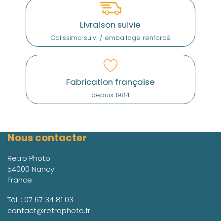
Livraison suivie
Colissimo suivi / emballage renforcé
Fabrication française
depuis 1984
Nous contacter
Retro Photo
54000 Nancy
France
Tél. :
07 67 34 81 03
contact@retrophoto.fr