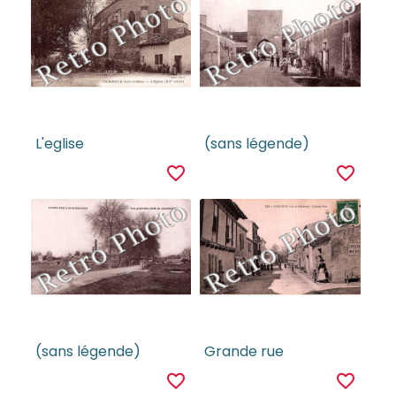
L'eglise
(sans légende)
favorite_border
favorite_border
(sans légende)
Grande rue
favorite_border
favorite_border