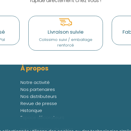
rapide directement chez vous !
sé
Livraison suivie
Fab
Pal
Colissimo suivi / emballage
renforcé
À propos
Notre activité
Nos partenaires
Nos distributeurs
Revue de presse
Historique
Espace décorateurs
Nos conditions de vente