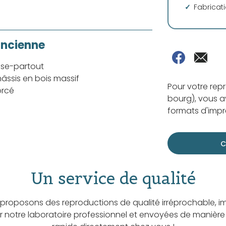
Fabricat
ancienne
sse-partout
âssis en bois massif
Pour votre rep
orcé
bourg), vous av
formats d'impre
C
Un service de qualité
proposons des reproductions de qualité irréprochable, i
ar notre laboratoire professionnel et envoyées de manière