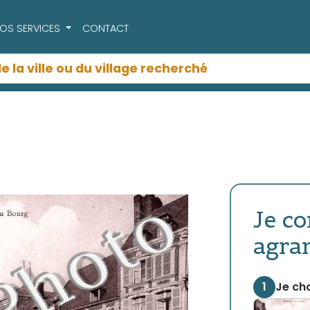
OS SERVICES
CONTACT
Je c
agra
1
Je cho