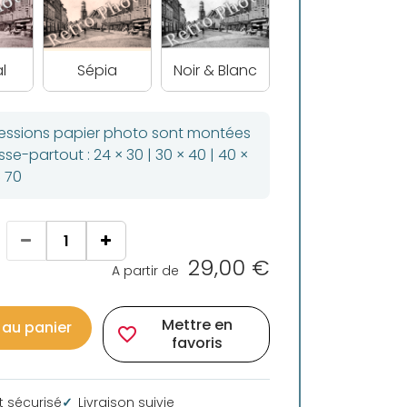
l
Sépia
Noir & Blanc
ressions papier photo sont montées
se-partout : 24 × 30 | 30 × 40 | 40 ×
× 70
29,00 €
A partir de
Mettre en
 au panier
favorite_border
favoris
 sécurisé
Livraison suivie