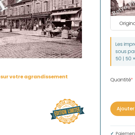
Origina
Les imp
sous pas
50 | 50 
s sur votre agrandissement
Quantité
Ajouter
Paiement