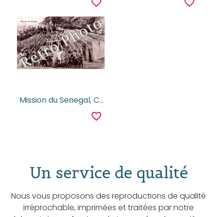
favorite_border
favorite_border
Mission du Senegal, Chretiens et Catechumenes diolas agrandissant leur case chapelle
favorite_border
Un service de qualité
Nous vous proposons des reproductions de qualité
irréprochable, imprimées et traitées par notre