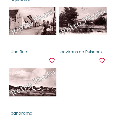
Une Rue
environs de Puiseaux
favorite_border
favorite_border
panorama