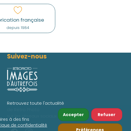
rication française
depuis 1984
Suivez-nous
Retrouvez toute l'actualité
de Retro Photo
Accepter
Refuser
sur les réseaux sociaux.
ires à des fins
itique de confidentialité
Préférences