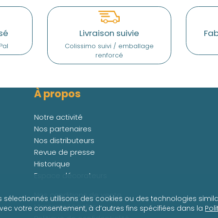
sé
Livraison suivie
Fab
Pal
Colissimo suivi / emballage
renforcé
À propos
Notre activité
Nos partenaires
Nos distributeurs
Revue de presse
Historique
Espace décorateurs
Nos conditions de vente
s sélectionnés utilisons des cookies ou des technologies simila
Mentions Légales
avec votre consentement, à d’autres fins spécifiées dans la
Pol