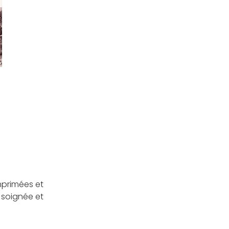
r
mprimées et
 soignée et