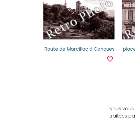
Route de Marcillac à Conques
plac
favorite_border
Nous vous 
traitées p