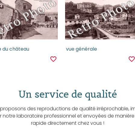
e du château
vue générale
favorite_border
favorite_borde
Un service de qualité
proposons des reproductions de qualité irréprochable, i
ar notre laboratoire professionnel et envoyées de manière
rapide directement chez vous !