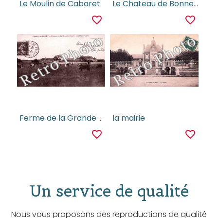
Le Moulin de Cabaret
Le Chateau de Bonneville
favorite_border
favorite_border
Ferme de la Grande Cour, Les paturages
la mairie
favorite_border
favorite_border
Un service de qualité
Nous vous proposons des reproductions de qualité