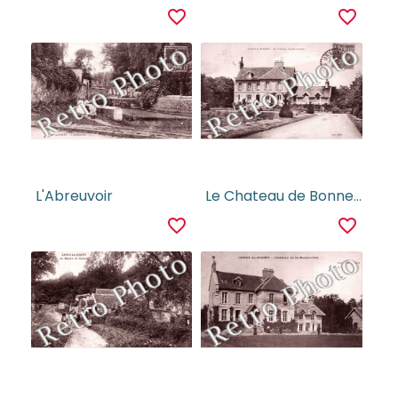
favorite_border
favorite_border
L'Abreuvoir
Le Chateau de Bonneville
favorite_border
favorite_border