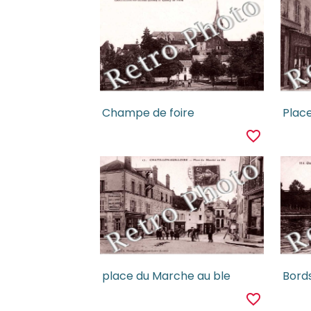
Champe de foire
Plac
favorite_border
place du Marche au ble
Bords
favorite_border