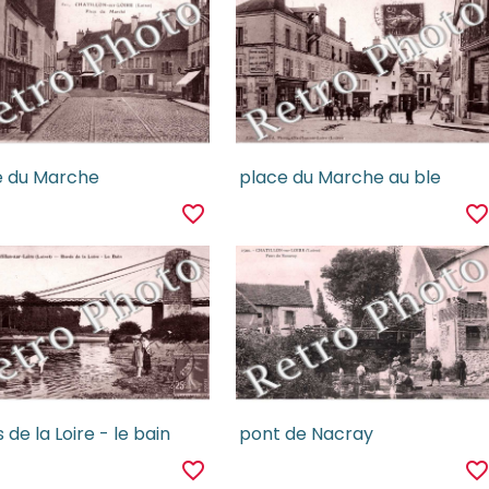
e du Marche
place du Marche au ble
favorite_border
favorite_borde
 de la Loire - le bain
pont de Nacray
favorite_border
favorite_borde