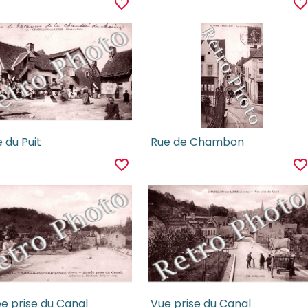
favorite_border
favorite_borde
 du Puit
Rue de Chambon
favorite_border
favorite_borde
e prise du Canal
Vue prise du Canal