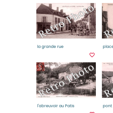
la grande rue
favorite_border
l'abreuvoir au Patis
pont