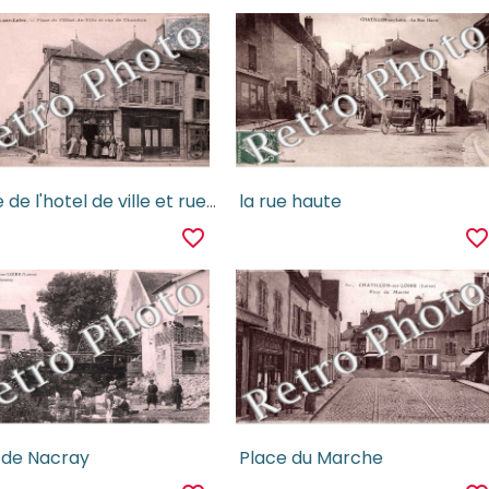
place de l'hotel de ville et rue de Chambon
la rue haute
favorite_border
favorite_borde
 de Nacray
Place du Marche