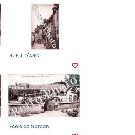
RUE J. D'ARC
r
favorite_border
Ecole de Garcon