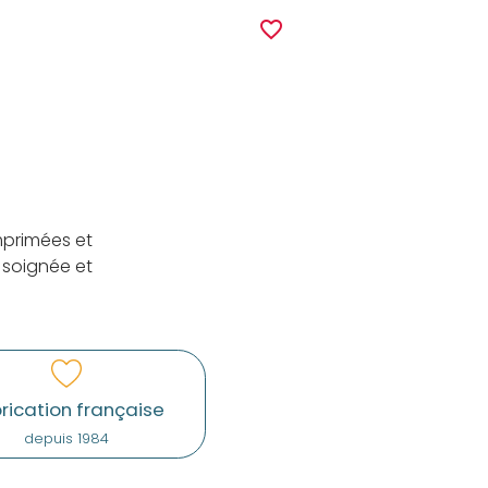
r
favorite_border
mprimées et
 soignée et
rication française
depuis 1984