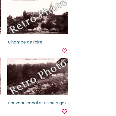
Champe de foire
r
favorite_border
nouveau canal et usine a gaz
r
favorite_border