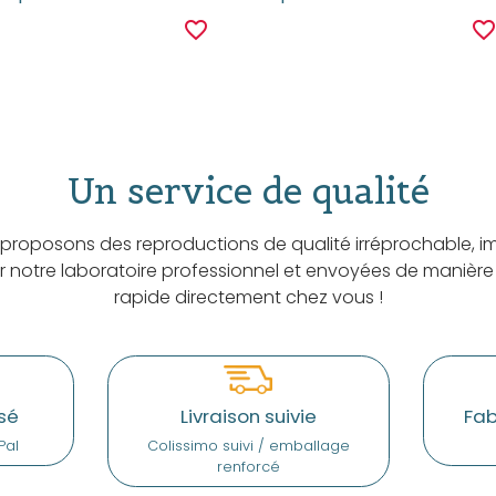
favorite_border
favorite_borde
Un service de qualité
proposons des reproductions de qualité irréprochable, i
ar notre laboratoire professionnel et envoyées de manière
rapide directement chez vous !
sé
Livraison suivie
Fab
Pal
Colissimo suivi / emballage
renforcé