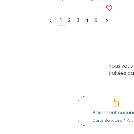
favorite_border
1
2
3
4
5
Nous vous 
traitées p
Paiement sécuri
Carte Bancaire / Pay