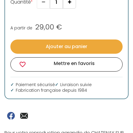
Quantité
29,00 €
A partir de
Ajouter au panier
Mettre en favoris
favorite_border
Paiement sécurisé
Livraison suivie
Fabrication française depuis 1984
Pour votre reproduction agrandie de CHATENAY SUR