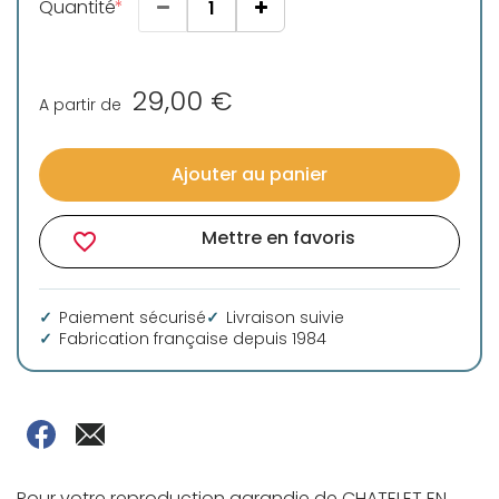
Quantité
29,00 €
A partir de
Ajouter au panier
Mettre en favoris
favorite_border
Paiement sécurisé
Livraison suivie
Fabrication française depuis 1984
Pour votre reproduction agrandie de CHATELET EN