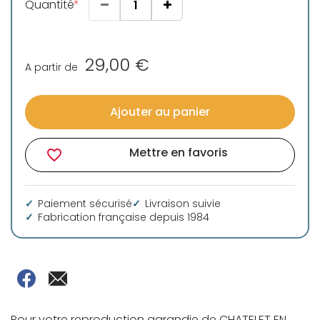
Quantité
29,00 €
A partir de
Ajouter au panier
Mettre en favoris
favorite_border
Paiement sécurisé
Livraison suivie
Fabrication française depuis 1984
Pour votre reproduction agrandie de CHATELET EN