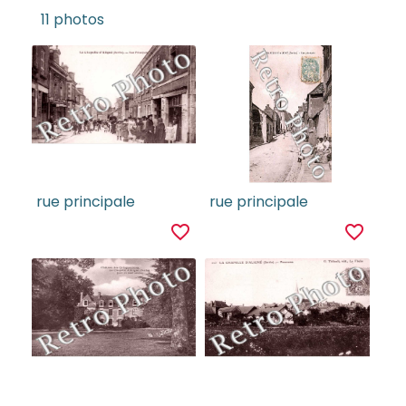
11 photos
rue principale
rue principale
favorite_border
favorite_border