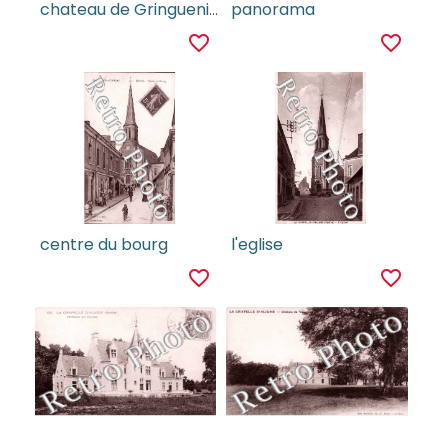
chateau de Gringuenieres
panorama
favorite_border
favorite_border
centre du bourg
l'eglise
favorite_border
favorite_border