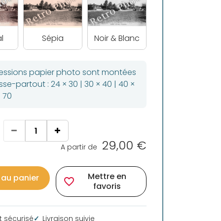
l
Sépia
Noir & Blanc
ressions papier photo sont montées
se-partout : 24 × 30 | 30 × 40 | 40 ×
× 70
29,00 €
A partir de
Mettre en
 au panier
favorite_border
favoris
 sécurisé
Livraison suivie