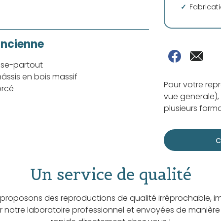
Fabricat
ancienne
sse-partout
âssis en bois massif
Pour votre rep
orcé
vue generale), 
plusieurs forma
C
Un service de qualité
proposons des reproductions de qualité irréprochable, i
ar notre laboratoire professionnel et envoyées de manière