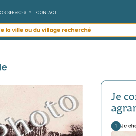
OS SERVICES
CONTACT
le
Je c
agra
1
Je cho