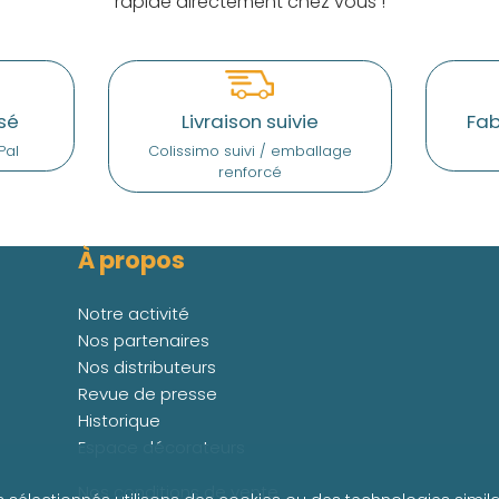
rapide directement chez vous !
sé
Livraison suivie
Fab
Pal
Colissimo suivi / emballage
renforcé
À propos
Notre activité
Nos partenaires
Nos distributeurs
Revue de presse
Historique
Espace décorateurs
Nos conditions de vente